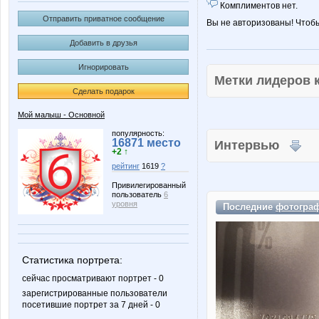
Комплиментов нет.
Отправить приватное сообщение
Вы не авторизованы! Чтоб
Добавить в друзья
Игнорировать
Метки лидеров
Сделать подарок
Мой малыш - Основной
популярность:
16871 место
Интервью
+2 ↑
рейтинг
1619
?
Привилегированный
пользователь
6
уровня
Последние
фотогра
Статистика портрета:
сейчас просматривают портрет - 0
зарегистрированные пользователи
посетившие портрет за 7 дней - 0