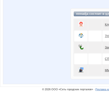
nnnadja состоит в
кл
Кл
7H
За
СП
ММ
© 2026 ООО «Сеть городских порталов» ·
Реклама н